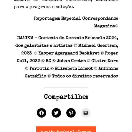
para o programa e seleção.
Reportagem Especial Correspondance
®
Magazine
IMAGEM –
Cortesia da Ceramic Brussels 2024,
©
dos galeristas e artistas
Michael Geertsen,
©
©
2023
Kasper Agergaard Beskåret
Roger
©
©
©
Coll, 2022
RC
Johan Creten
Claire Dorn
©
©
©
Perrotin
Elisabeth Lincot
Antonine
©
Catzéflis
Todos os direitos reservados
Compartilhe:
C
C
C
C
l
l
l
l
i
i
i
i
q
q
q
q
u
u
u
u
e
e
e
e