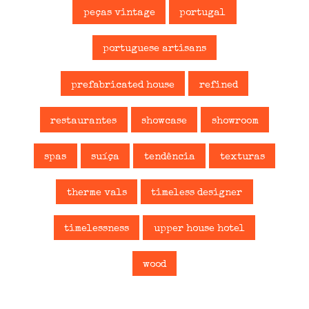
peças vintage
portugal
portuguese artisans
prefabricated house
refined
restaurantes
showcase
showroom
spas
suíça
tendência
texturas
therme vals
timeless designer
timelessness
upper house hotel
wood