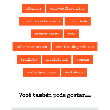
oficinas
ourives florentino
produtos artesanais
qualidade
savoir-faire
size
talento criativo
técnicas de produção
tradição
tradicional
veneza
vidro de murano
workshops
Você também pode gostar...