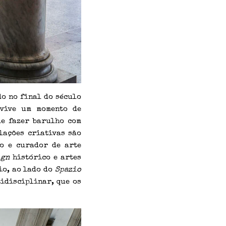
do no final do século
vive um momento de
e fazer barulho com
lações criativas são
co e curador de arte
ign
histórico e artes
io, ao lado do
Spazio
idisciplinar, que os