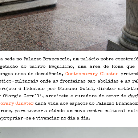
a sede no Palazzo Brancaccio, um palácio nobre construí
egetação do bairro Esquilino, uma área de Roma que 
longos anos de decadência,
Contemporary Cluster
pretend
stico-culturais onde as fronteiras são abolidas e as re
projeto é liderado por Giacomo Guidi, diretor artísti
r Giorgia Cerulli, arquiteta e curadora do setor de
des
orary Cluster
dará vida aos espaços do Palazzo Brancacc
rone, para trazer a cidade um novo centro cultural mult
propriar-se e vivenciar no dia a dia.