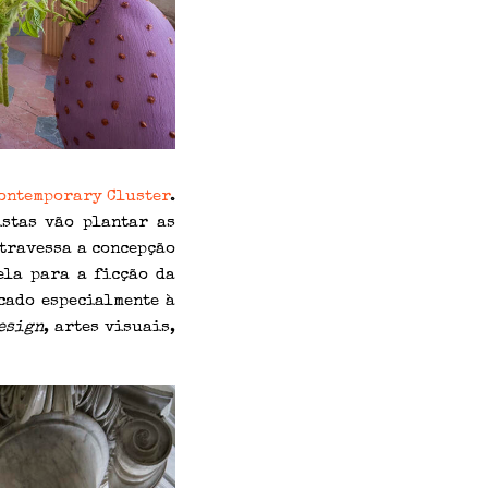
ontemporary Cluster
.
istas vão plantar as
atravessa a concepção
ela para a ficção da
cado especialmente à
esign
, artes visuais,