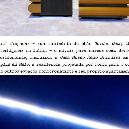
etar lâmpadas – sua luminária de chão
Golden Gate
, 1
 halógenas na Itália – e móveis para marcas como
Arre
residenciais, incluindo a
Casa Museo Remo Brindisi
e
oglia em Malo
, a residência projetada por Ponti para o c
o outros espaços monocromáticos e seu próprio apartament