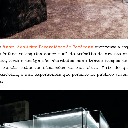
 o
Museu das Artes Decorativas de Bordeaux
apresenta a exp
m ênfase na esquisa conceitual do trabalho da artista at
ura, arte e design são abordados como tantos campos de
e sentir todas as dimensões de sua obra. Mais do q
carreira, é uma experiência que permite ao público viven
a.