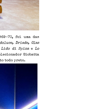
969-70, foi uma das
doluce, Driade, Glas
m
Lido di Spina
e
Lo
olecionador Giobatta
o todo preto.