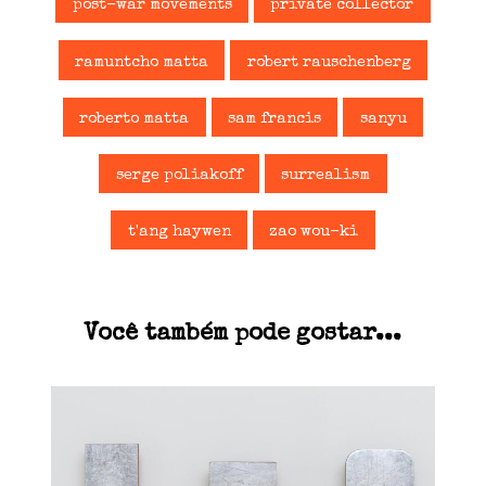
post-war movements
private collector
ramuntcho matta
robert rauschenberg
roberto matta
sam francis
sanyu
serge poliakoff
surrealism
t'ang haywen
zao wou-ki
Você também pode gostar...