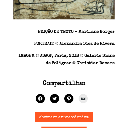
EDIÇÃO DE TEXTO – Marilane Borges
©
PORTRAIT
Alexandra Diez de Rivera
©
©
IMAGEM
ADAGP, Paris, 2018
Galerie Diane
©
de Polignac
Christian Demare
Compartilhe:
C
C
C
C
l
l
l
l
i
i
i
i
q
q
q
q
u
u
u
u
e
e
e
e
abstract expressionism
p
p
p
p
a
a
a
a
r
r
r
r