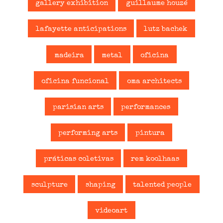
gallery exhibition
guillaume houzé
lafayette anticipations
lutz bachek
madeira
metal
oficina
oficina funcional
oma architects
parisian arts
performances
performing arts
pintura
práticas coletivas
rem koolhaas
sculpture
shaping
talented people
videoart