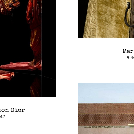
Mar
8 d
son Dior
017