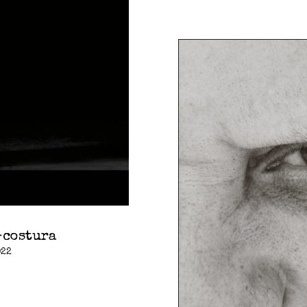
-costura
022