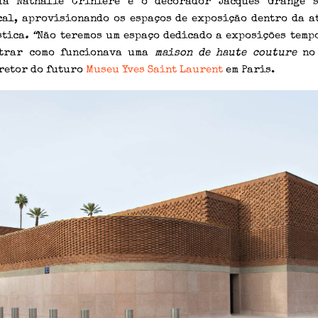
fa Nathalie Crinière e o decorador Jacques Grange 
cal, aprovisionando os espaços de exposição dentro da a
stica
. “
Não teremos um espaço dedicado a exposições tempo
strar como funcionava uma
maison de haute couture
no 
iretor do futuro
Museu Yves Saint Laurent
em Paris.