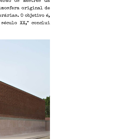
serão os mestres da
tmosfera original de
rárias. O objetivo é,
século XX,” conclui