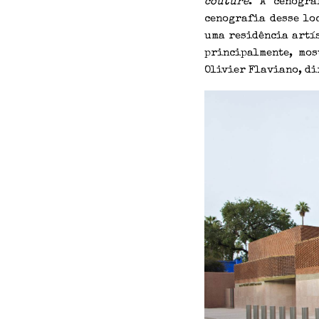
couture
. A cenógra
cenografia desse lo
uma residência artí
principalmente, mo
Olivier Flaviano, d