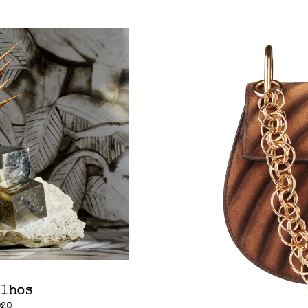
elhos
020