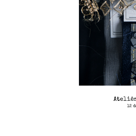
Ateliê
12 d