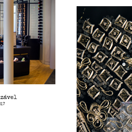
izável
017