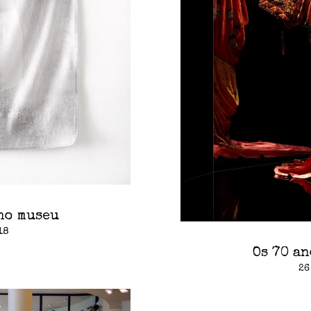
no museu
18
Os 70 a
26