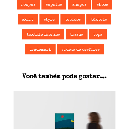
roupas
sapatos
shapes
shoes
skirt
style
tecidos
têxteis
textile fabrics
tissus
tops
trademark
vídeos de desfiles
Você também pode gostar...