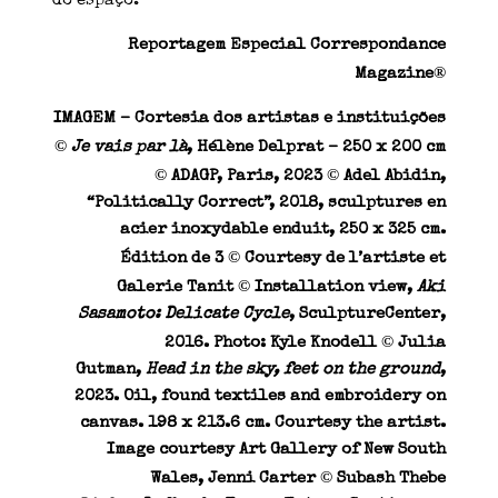
do espaço.
Reportagem Especial Correspondance
®
Magazine
IMAGEM –
Cortesia dos artistas e instituições
©
Je vais par là
,
Hélène
Delprat
– 250 x 200 cm
©
©
ADAGP, Paris, 2023
Adel Abidin,
“Politically Correct”, 2018, sculptures en
acier inoxydable enduit, 250 x 325 cm.
©
Édition de 3
Courtesy de l’artiste et
©
Galerie Tanit
Installation view,
Aki
Sasamoto: Delicate Cycle
, SculptureCenter,
©
2016. Photo: Kyle Knodell
Julia
Gutman,
Head in the sky, feet on the ground
,
2023. Oil, found textiles and embroidery on
canvas. 198 x 213.6 cm. Courtesy the artist.
Image courtesy Art Gallery of New South
©
Wales, Jenni Carter
Subash Thebe