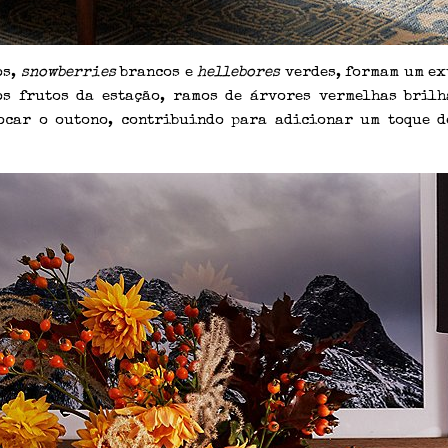
os,
snowberries
brancos e
hellebores
verdes, formam um ex
s frutos da estação, ramos de árvores vermelhas bril
car o outono, contribuindo para adicionar um toque d