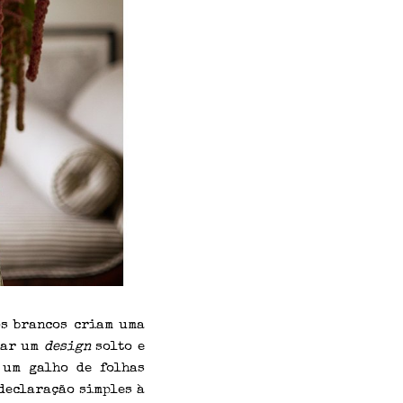
os brancos criam uma
iar um
design
solto e
 um galho de folhas
 declaração simples à