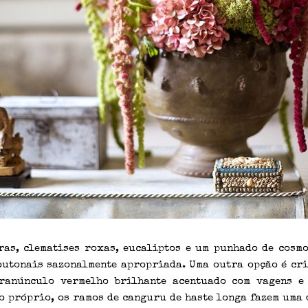
ras, clematises roxas, eucaliptos e um punhado de cosm
outonais sazonalmente apropriada. Uma outra opção é cr
ranúnculo vermelho brilhante acentuado com vagens e
o próprio, os ramos de canguru de haste longa fazem uma