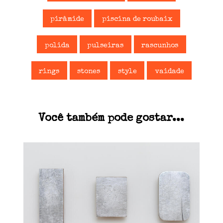
pirâmide
piscina de roubaix
polida
pulseiras
rascunhos
rings
stones
style
vaidade
Você também pode gostar...