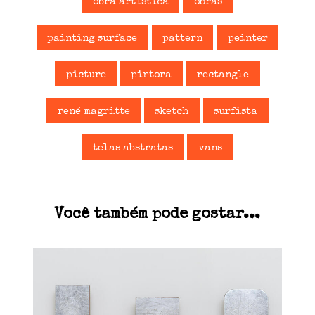
obra artística
obras
painting surface
pattern
peinter
picture
pintora
rectangle
rené magritte
sketch
surfista
telas abstratas
vans
Você também pode gostar...