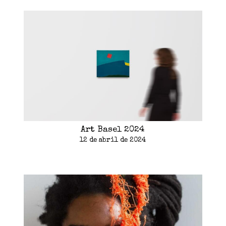
l
a
e
e
a
)
l
m
)
a
n
)
o
v
a
j
a
n
e
l
a
)
Art Basel 2024
12 de abril de 2024