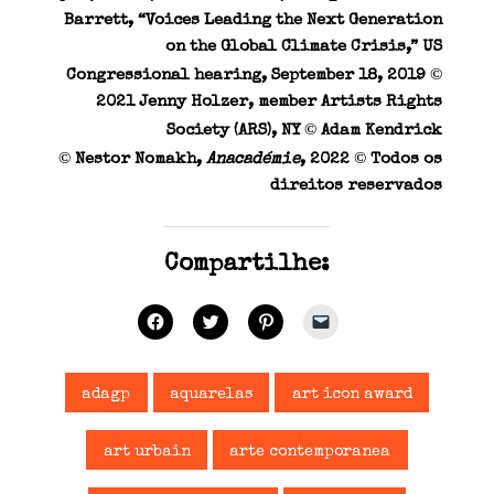
Barrett, “Voices Leading the Next Generation
on the Global Climate Crisis,” US
©
Congressional hearing, September 18, 2019
2021 Jenny Holzer, member Artists Rights
©
Society (ARS), NY
Adam Kendrick
©
©
Nestor
Nomakh
,
Anacadémie
, 2022
Todos os
direitos reservados
Compartilhe:
C
C
C
C
l
l
l
l
i
i
i
i
q
q
q
q
u
u
u
u
e
e
e
e
adagp
aquarelas
art icon award
p
p
p
p
a
a
a
a
r
r
r
r
a
a
a
a
art urbain
arte contemporanea
c
c
c
e
o
o
o
n
m
m
m
v