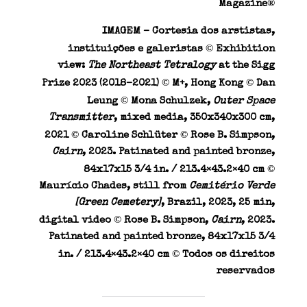
®
Magazine
IMAGEM –
Cortesia dos arstistas,
©
instituições e galeristas
Exhibition
view:
The Northeast Tetralogy
at the Sigg
©
©
Prize 2023 (2018–2021)
M+
, Hong Kong
Dan
©
Leung
Mona
Schulzek,
Outer Space
Transmitter
, mixed media, 350x340x300 cm,
©
©
2021
Caroline Schlüter
Rose B. Simpson,
Cairn
, 2023. Patinated and painted bronze,
©
84x17x15 3/4 in. / 213.4×43.2×40 cm
Maurício Chades, still from
Cemitério Verde
[Green Cemetery]
, Brazil, 2023, 25 min,
©
digital video
Rose B. Simpson,
Cairn
, 2023.
Patinated and painted bronze, 84x17x15 3/4
©
in. / 213.4×43.2×40 cm
Todos os direitos
reservados