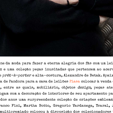
ne da moda para fazer a eterna alegria dos fãs com um lei
n
e uma coleção peças inusitadas que pertencem ao acer
de
prêt-à-porter
e alta-costura, Alexandre de Betak. Apai
a de Pandora para a casa de leilões
Piasa
colocar à venda 
, entre as quais, mobiliário, objetos
design
, peças at
ogam com a decoração de interiores de seu apartamento pa
dos anos uma surpreendente coleção de criações emblemá
ranco Fini, Martha Botto, Gregorio Vardanega, Yvaral, 
 multipremiado colocou à disposição dos colecionadores 