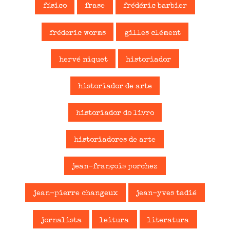
físico
frase
frédéric barbier
fréderic worms
gilles clément
hervé niquet
historiador
historiador de arte
historiador do livro
historiadores de arte
jean-françois porchez
jean-pierre changeux
jean-yves tadié
jornalista
leitura
literatura