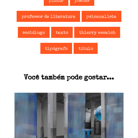
pintor
poetas
professor de literatura
psicanalista
sociólogo
texto
thierry escaich
tipógrafo
título
Você também pode gostar...