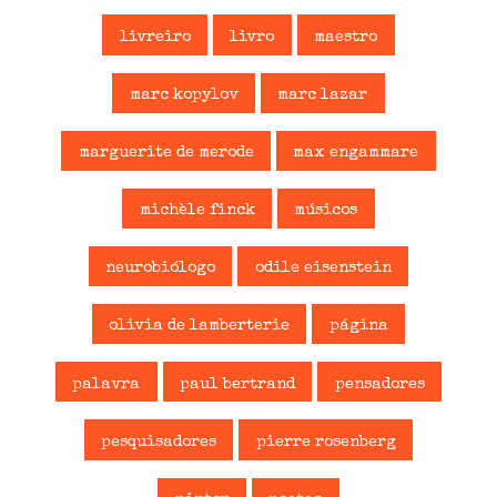
livreiro
livro
maestro
marc kopylov
marc lazar
marguerite de merode
max engammare
michèle finck
músicos
neurobiólogo
odile eisenstein
olivia de lamberterie
página
palavra
paul bertrand
pensadores
pesquisadores
pierre rosenberg