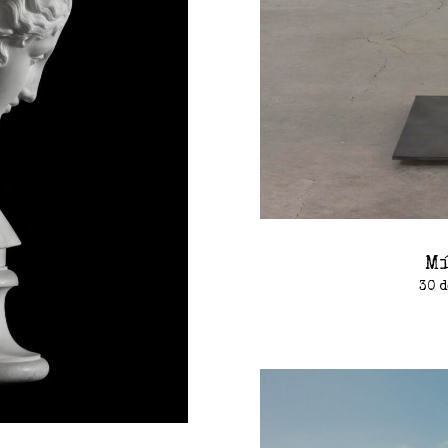
Mí
30 d